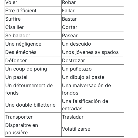
Voler
Robar
Être déficient
Fallar
Suffire
Bastar
Cisailler
Cortar
Se balader
Pasear
Une négligence
Un descuido
Des éméchés
Unos jóvenes avispados
Défoncer
Destrozar
Un coup de poing
Un puñetazo
Un pastel
Un dibujo al pastel
Un détournemert de
Una malversación de
fonds
fondos
Una falsificación de
Une double billetterie
entradas
Transporter
Trasladar
Disparaître en
Volatilizarse
poussière