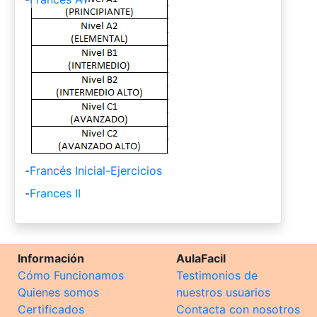
-
Francés Inicial-Ejercicios
-
Frances II
Información
AulaFacil
Cómo Funcionamos
Testimonios de
Quienes somos
nuestros usuarios
Certificados
Contacta con nosotros