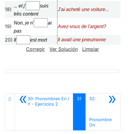
... et j'
suis
18)
J'ai acheté une voiture...
très
content
Non, je n'
ai
19)
Avez-vous de l'argent?
pas
20)
Il avait une pneumonie
Il
est
mort
Corregir
Ver Solución
Limpiar
«
»
30: Pronombres En /
31
32:
Anterior
Y - Ejercicios 2
Pronombre
Siguiente
On