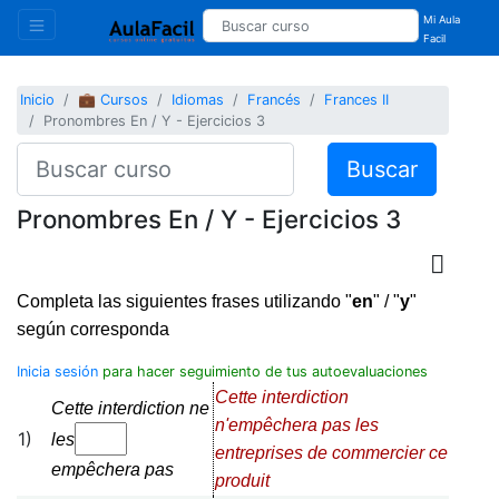
Mi Aula
Facil
Inicio
💼 Cursos
Idiomas
Francés
Frances II
Pronombres En / Y - Ejercicios 3
Buscar
Pronombres En / Y - Ejercicios 3
Completa las siguientes frases utilizando "
en
" / "
y
"
según corresponda
Inicia sesión
para hacer seguimiento de tus autoevaluaciones
Cette interdiction
Cette interdiction ne
n'empêchera pas les
1)
les
entreprises de commercier ce
empêchera
pas
produit