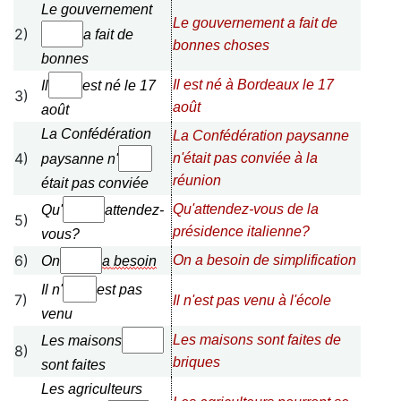
Le gouvernement
Le gouvernement a fait de
2)
a fait de
bonnes choses
bonnes
Il
est né à Bordeaux le 17
Il
est né le 17
3)
août
août
La Confédération
La Confédération paysanne
4)
n'était pas conviée à la
paysanne n'
réunion
était pas
conviée
Qu'attendez-vous de la
Qu'
attendez-
5)
présidence italienne?
vous?
6)
On a besoin de simplification
On
a
besoin
Il n'
est pas
7)
Il n'est pas venu à l'école
venu
Les maisons sont faites de
Les maisons
8)
briques
sont
faites
Les agriculteurs