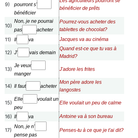
Les agriculteurs pourront se
9)
pourront s'
bénéficier de prêts
bénéficier
Non, je ne pourrai
Pourrez-vous acheter des
10)
tablettes de chocolat?
pas
acheter
11)
Jacques va au cinéma
Il
va
Quand est-ce que tu vas à
12)
J'
vais demain
Madrid?
Je veux
13)
J'adore les frites
manger
Mon père adore les
14)
Il faut
acheter
langostes
Elle
voulait un
15)
Elle voulait un peu de calme
peu
16)
Antoine va à son bureau
Il
va
Non, je n'
17)
Penses-tu à ce que je t'ai dit?
pense
pas