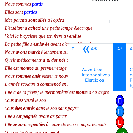
Nous sommes
partis
Elles sont
parties
Mes parents
sont allés
à l'opéra
L'étudiant
a acheté
une petite lampe électrique
Voici la bicyclette que ton frère
a vendue
«
La petite fille
s'est lavée
avant d'avoir déjeuné
46:
47
4
Nous
avons marché
lentement sur le trottoir
Quels médicaments
a
-tu
donnés
au petit?
Elle
est montée
au premier étage chez le docteur
Adverbios
C
Interrogativos
d
Nous
sommes allés
visiter le nouvel appartement
Anterior
- Ejercicios
P
L'année scolaire
a commencé
en France
E
Elle a de la fièvre; le thermomètre
est monté
à 40 degré
Vous
avez visité
le zoo
Vous
êtes entrés
dans le zoo sans payer
Elle
s'est peignée
avant de partir
Elle
se sont repentíes
à cause de leurs comportements
Voici le tableau que j'
ai
peint