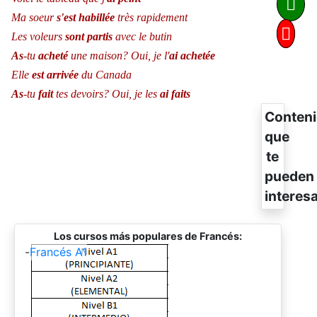
Ma soeur
s'est habillée
très rapidement
Les voleurs
sont partis
avec le butin
As
-tu
acheté
une maison? Oui, je l'
ai
achetée
Elle
est arrivée
du Canada
As
-tu
fait
tes devoirs?
Oui, je les
ai faits
Conten
que
te
pueden
interes
Los cursos más populares de Francés:
-
Francés A1