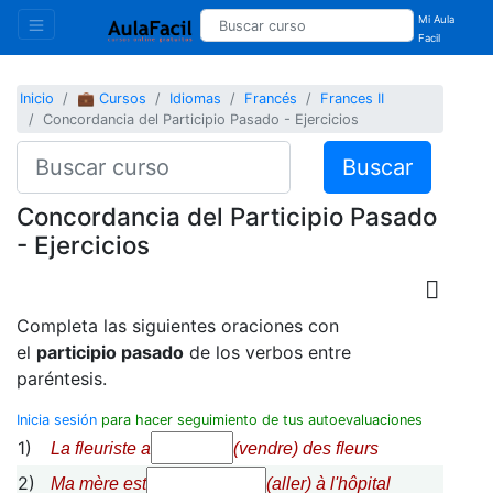
Mi Aula
Facil
Inicio
💼 Cursos
Idiomas
Francés
Frances II
Concordancia del Participio Pasado - Ejercicios
Buscar
Concordancia del Participio Pasado
- Ejercicios
Completa las siguientes oraciones con
el
participio pasado
de los verbos entre
paréntesis.
Inicia sesión
para hacer seguimiento de tus autoevaluaciones
1)
La fleuriste a
(vendre) des fleurs
2)
Ma mère est
(aller) à l'hôpital