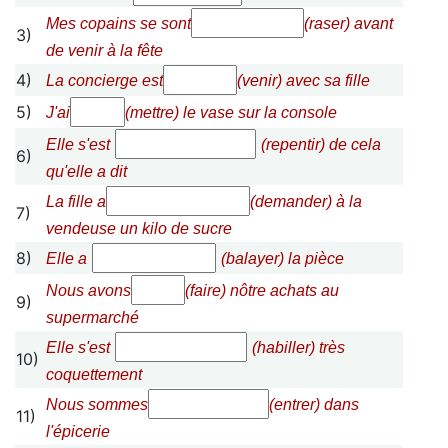
Mes copains se sont
(raser) avant
3)
de venir à la fête
4)
La concierge est
(venir) avec sa fille
5)
J'ai
(mettre) le vase sur la console
Elle s'est
(repentir) de cela
6)
qu'elle a dit
La fille a
(demander) à la
7)
vendeuse un kilo de sucre
8)
Elle a
(balayer) la pièce
Nous avons
(faire) nôtre achats au
9)
supermarché
Elle s'est
(habiller) très
10)
coquettement
Nous sommes
(entrer) dans
11)
l'épicerie