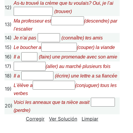
As-tu trouvé la crème que tu voulais? Oui, je l'ai
12)
(trouver)
Ma professeur est
(descendre) par
13)
l'escalier
14)
Je n'ai pas
(connaître) tes amis
15)
Le boucher a
(couper) la viande
16)
Il a
(faire) une promenade avec son amie
17)
(aller) au marché plusieurs fois
18)
Il a
(écrire) une lettre a sa fiancée
L'élève a
(conjuguer) tous les
19)
verbes
Voici les anneaux que ta nièce avait
20)
(perdre)
Corregir
Ver Solución
Limpiar