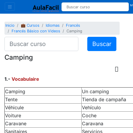
Mi
Inicio
💼 Cursos
Idiomas
Francés
Francés Básico con Videos
Camping
Buscar
Camping
1.-
Vocabulaire
Camping
Un camping
Tente
Tienda de campaña
Véhicule
Vehículo
Voiture
Coche
Caravane
Caravana
Sanitaires
Servicios