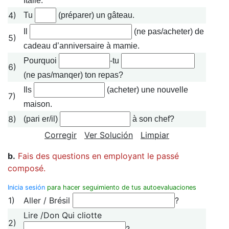
Italie.
4)
Tu
(préparer) un gâteau.
Il
(ne pas/acheter) de
5)
cadeau d’anniversaire à mamie.
Pourquoi
-tu
6)
(ne pas/manqer) ton repas?
Ils
(acheter) une nouvelle
7)
maison.
8)
(pari er/il)
à son chef?
Corregir
Ver Solución
Limpiar
b.
Fais des questions en employant le passé
composé.
Inicia sesión
para hacer seguimiento de tus autoevaluaciones
1)
Aller / Brésil
?
Lire /Don Qui cliotte
2)
?