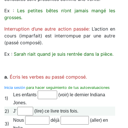
Ex :
Les petites bêtes n’ont jamais mangé les
grosses.
Interruption d’une autre action passée:
L’action en
cours (imparfait) est interrompue par une autre
(passé composé).
Ex :
Sarah riait quand je suis rentrée dans la pièce.
a.
Écris les verbes au passé composé.
Inicia sesión
para hacer seguimiento de tus autoevaluaciones
Les enfants
(voir) le dernier Indiana
1)
Jones.
2)
J’
(lire) ce livre trois fois.
Nous
déjà
(aller) en
3)