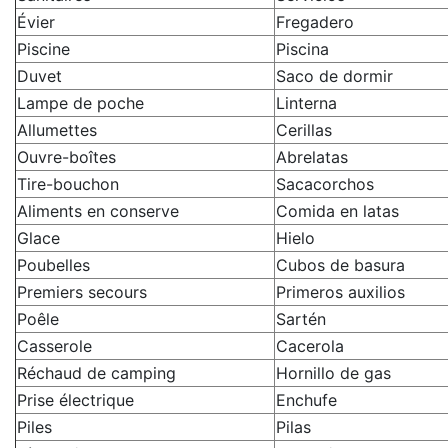
Évier
Fregadero
Piscine
Piscina
Duvet
Saco de dormir
Lampe de poche
Linterna
Allumettes
Cerillas
Ouvre-boîtes
Abrelatas
Tire-bouchon
Sacacorchos
Aliments en conserve
Comida en latas
Glace
Hielo
Poubelles
Cubos de basura
Premiers secours
Primeros auxilios
Poêle
Sartén
Casserole
Cacerola
Réchaud de camping
Hornillo de gas
Prise électrique
Enchufe
Piles
Pilas