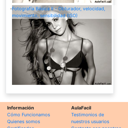
-
Fotografía Básica II - Obturador, velocidad,
movimiento, sensibilidad (ISO)
Información
AulaFacil
Cómo Funcionamos
Testimonios de
Quienes somos
nuestros usuarios