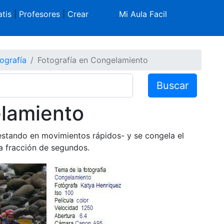
tis
|
Profesores
|
Crear
Mi Aula Facil
ografía
Fotografía en Congelamiento
Buscar
elamiento
estando en movimientos rápidos- y se congela el
na fracción de segundos.