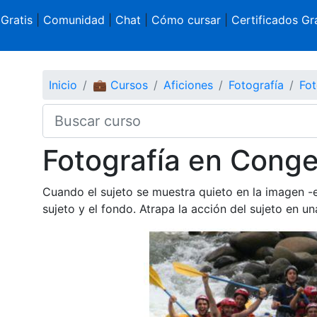
 Gratis
|
Comunidad
|
Chat
|
Cómo cursar
|
Certificados Gra
Inicio
💼 Cursos
Aficiones
Fotografía
Fot
Fotografía en Cong
Cuando el sujeto se muestra quieto en la imagen -
sujeto y el fondo. Atrapa la acción del sujeto en u