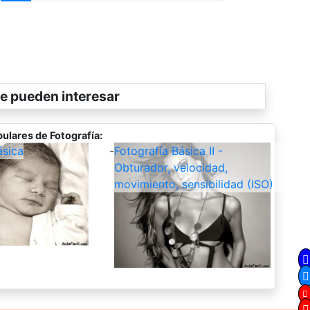
e pueden interesar
ulares de Fotografía:
ásica
-
Fotografía Básica II -
Obturador, velocidad,
movimiento, sensibilidad (ISO)