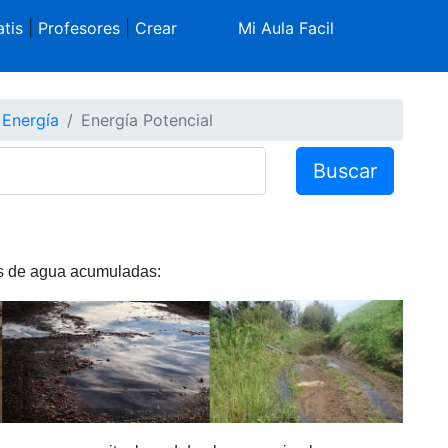
tis
|
Profesores
|
Crear
Mi Aula Facil
 Energía
Energía Potencial
Buscar
des de agua acumuladas: