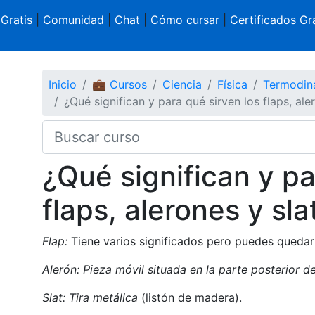
 Gratis
|
Comunidad
|
Chat
|
Cómo cursar
|
Certificados Gra
Inicio
💼 Cursos
Ciencia
Física
Termodin
¿Qué significan y para qué sirven los flaps, ale
¿Qué significan y pa
flaps, alerones y sla
Flap:
Tiene varios significados pero puedes quedar
Alerón: Pieza móvil situada en la parte posterior de
Slat: Tira metálica
(listón de madera).