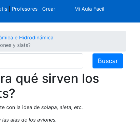
tis
|
Profesores
|
Crear
Mi Aula Facil
ámica e Hidrodinámica
rones y slats?
Buscar
ra qué sirven los
ts?
te con la idea de
solapa, aleta, etc.
 las alas de los aviones.