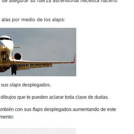
 de asegurar su fuerza ascensional necesita hacerlo
s alas por medio de los
slaps:
n sus
slaps
desplegados.
 dibujos que te pueden aclarar toda clase de dudas.
también con sus
flaps
desplegados aumentando de este
omento: