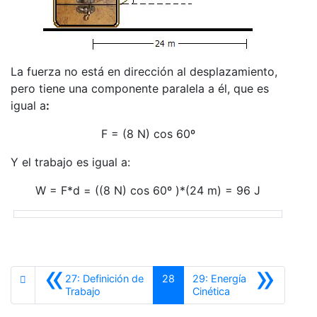
La fuerza no está en dirección al desplazamiento,
pero tiene una componente paralela a él, que es
igual a
:
F = (8 N) cos 60º
Y el trabajo es igual a:
W = F*d = ((8 N) cos 60º )*(24 m) = 96 J
«
»
27: Definición de
28
29: Energía
Anterior
Siguiente
Trabajo
Cinética