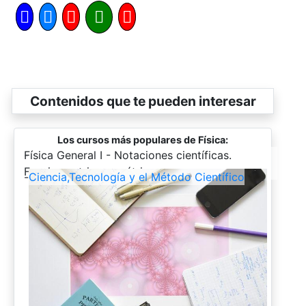
Contenidos que te pueden interesar
Los cursos más populares de Física:
-
Física General I - Notaciones científicas.
Funciones trigonométricas
-
Ciencia,Tecnología y el Método Científico