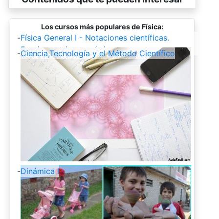
Los cursos más populares de Física:
-
Física General I - Notaciones científicas.
Funciones trigonométricas
-
Ciencia,Tecnología y el Método Científico
-
Dinámica I