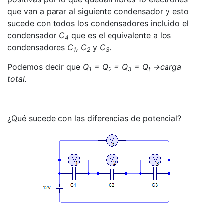
que van a parar al siguiente condensador y esto
sucede con todos los condensadores incluido el
condensador
C
que es el equivalente a los
4
condensadores
C
, C
y
C
.
1
2
3
Podemos decir que
Q
= Q
= Q
= Q
→carga
1
2
3
t
total.
¿Qué sucede con las diferencias de potencial?