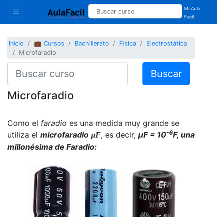
Mi Aula
Facil
Inicio
💼 Cursos
Bachillerato
Física
Electrostática
Microfaradio
Buscar
Microfaradio
Como el
faradio
es una medida muy grande se
-6
utiliza el
microfaradio
, es decir,
μF = 10
F, una
μF
millonésima de Faradio: