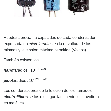
Puedes apreciar la capacidad de cada condensador
expresada en
microfaradios
en la envoltura de los
mismos y la tensión máxima permitida (Voltios).
También existen los:
-9 F =
nF
nano
faradios : 10
-12F =
pF
pico
faradios : 10
Los condensadores de la foto son de los llamados
electrolíticos
se los distingue fácilmente, su envoltura
es metálica.