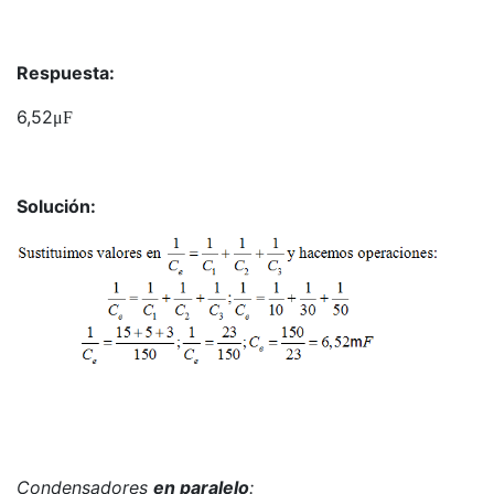
Respuesta:
6,52
μF
Solución:
Condensadores
en paralelo
: