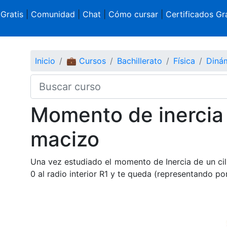
 Gratis
|
Comunidad
|
Chat
|
Cómo cursar
|
Certificados Gra
Inicio
💼 Cursos
Bachillerato
Física
Dinám
Momento de inercia 
macizo
Una vez estudiado el momento de Inercia de un cil
0 al radio interior R1 y te queda (representando po