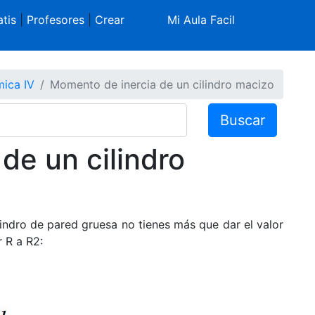
tis
|
Profesores
|
Crear
Mi Aula Facil
ica IV
Momento de inercia de un cilindro macizo
Buscar
de un cilindro
indro de pared gruesa no tienes más que dar el valor
r R a R2: