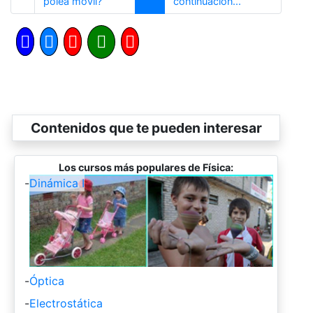
Anterior
Siguiente
polea móvil?
continuación...
Contenidos que te pueden interesar
Los cursos más populares de Física:
-
Dinámica I
-
Óptica
-
Electrostática