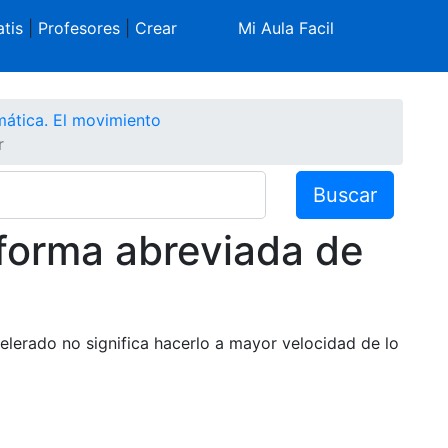
tis
|
Profesores
|
Crear
Mi Aula Facil
ática. El movimiento
r
Buscar
 forma abreviada de
celerado no significa hacerlo a mayor velocidad de lo