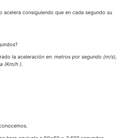
lo acelera consiguiendo que en cada segundo su
egundos?
rado la aceleración en:
metros por segundo (m/s),
a (Km/h ).
 conocemos.
una hora equivale a 60x60 = 3.600 segundos.