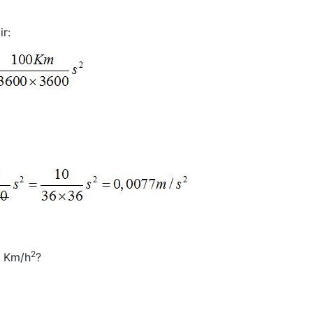
r:
2
0 Km/h
?