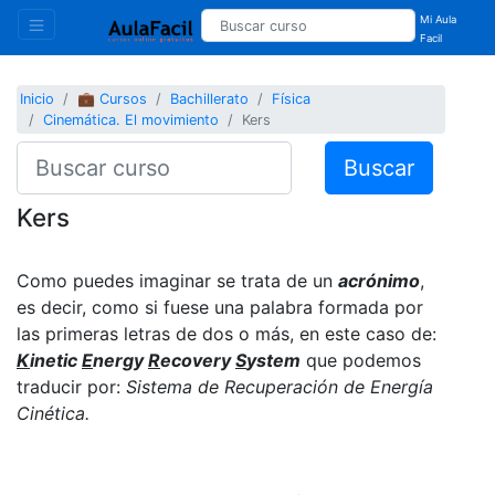
Mi Aula
Facil
Inicio
💼 Cursos
Bachillerato
Física
Cinemática. El movimiento
Kers
Buscar
Kers
Como puedes imaginar se trata de un
acrónimo
,
es decir, como si fuese una palabra formada por
las primeras letras de dos o más, en este caso de:
K
inetic
E
nergy
R
ecovery
S
ystem
que podemos
traducir por:
Sistema de Recuperación de Energía
Cinética.