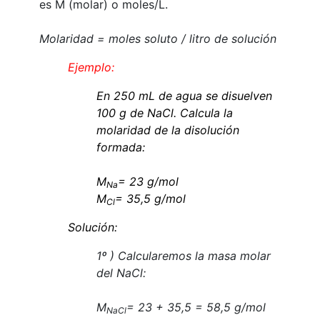
es M (molar) o moles/L.
Molaridad
= moles
soluto
/ litro de solución
Ejemplo:
En 250 mL
de agua se disuelven
100 g de
NaCl
. Calcula la
molaridad
de la
disolución
formada:
M
= 23 g/mol
Na
M
= 35,5 g/mol
Cl
Solución:
1º ) Calcularemos la masa molar
del NaCl
:
M
= 23 + 35,5 = 58,5 g/mol
NaCl