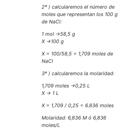
2º ) calcularemos el número de
moles que representan los 100 g
de NaCl:
1 mol
→
58
,5 g
X
→100
g
X = 100/58,5 = 1,709 moles de
NaCl
3º ) calcularemos la
molaridad
:
1,709 moles
→
0,25 L
X
→
1 L
X = 1,709 / 0,25 = 6.836 moles
Molaridad
: 6,836 M
ó
6,836
moles/L