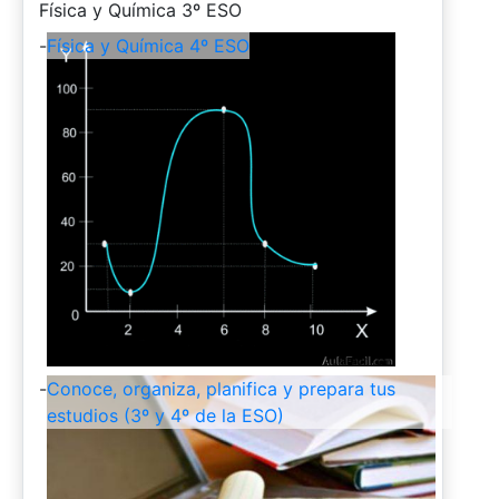
-
Física y Química 3º ESO
-
Física y Química 4º ESO
-
Conoce, organiza, planifica y prepara tus
estudios (3º y 4º de la ESO)