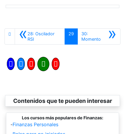
«
»
28: Oscilador
29
30:
Anterior
Siguiente
RSI
Momento
Contenidos que te pueden interesar
Los cursos más populares de Finanzas:
-
Finanzas Personales
-
Bolsa para no iniciados