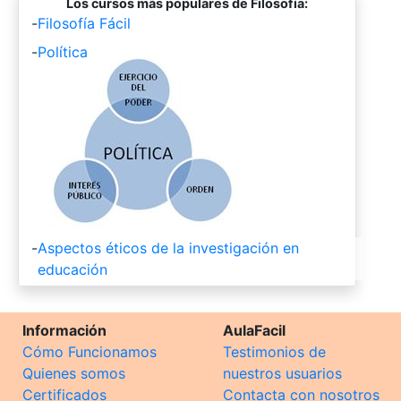
Los cursos más populares de Filosofía:
-
Filosofía Fácil
-
Política
-
Aspectos éticos de la investigación en
educación
Información
AulaFacil
Cómo Funcionamos
Testimonios de
Quienes somos
nuestros usuarios
Certificados
Contacta con nosotros