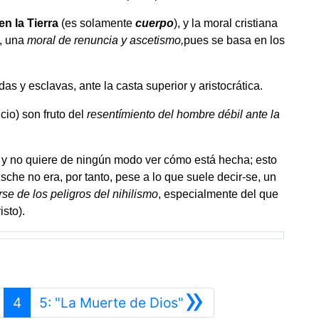
en la Tierra
(es solamente
cuerpo
), y la moral cristiana
l, una
moral de renuncia y ascetismo,
pues se basa en los
das y esclavas, ante la casta superior y aristocrática.
cio) son fruto del
resentímiento del hombre débil ante la
ad y no quiere de ningún modo ver cómo está hecha; esto
he no era, por tanto, pese a lo que suele decir-se, un
se de los peligros del nihilismo
, especialmente del que
sto).
»
Anterior
Siguiente
4
5: "La Muerte de Dios"