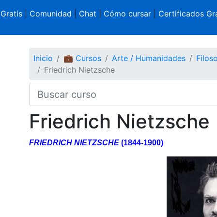
 Gratis
|
Comunidad
|
Chat
|
Cómo cursar
|
Certificados Gra
Inicio
💼 Cursos
Arte / Humanidades
Filoso
Friedrich Nietzsche
Friedrich Nietzsche
FRIEDRICH NIETZSCHE
(1844-1900)