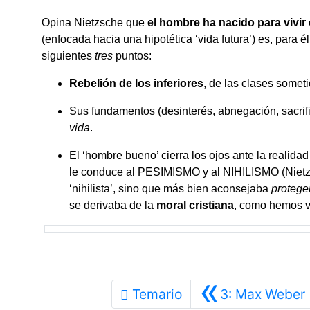
Opina Nietzsche que
el hombre ha nacido para vivir 
(enfocada hacia una hipotética ‘vida futura’) es, para é
siguientes
tres
puntos:
Rebelión de los inferiores
, de las clases someti
Sus fundamentos (desinterés, abnegación, sacrifi
vida
.
El ‘hombre bueno’ cierra los ojos ante la realid
le conduce al PESIMISMO y al NIHILISMO (Nietzsc
‘nihilista’, sino que más bien aconsejaba
proteger
se derivaba de la
moral cristiana
, como hemos vi
«
Temario
3: Max Weber