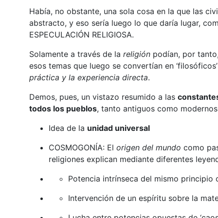
Había, no obstante, una sola cosa en la que las civ
abstracto, y eso sería luego lo que daría lugar, co
ESPECULACIÓN RELIGIOSA.
Solamente a través de la
religión
podían, por tanto,
esos temas que luego se convertían en ‘filosóficos
práctica y la experiencia directa
.
Demos, pues, un vistazo resumido a las
constantes
todos los pueblos
, tanto antiguos como modernos. 
Idea de la
unidad universal
COSMOGONÍA: El
origen del mundo
como paso
religiones explican mediante diferentes leyend
Potencia intrínseca del mismo principio 
Intervención de un espíritu sobre la mat
Lucha entre potencias opuestas de ‘caos’