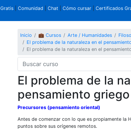
 Gratis
|
Comunidad
|
Chat
|
Cómo cursar
|
Certificados Gra
Inicio
💼 Cursos
Arte / Humanidades
Filoso
El problema de la naturaleza en el pensamient
El problema de la naturaleza en el pensamient
El problema de la na
pensamiento griego
Precursores (pensamiento oriental)
Antes de comenzar con lo que es propiamente la His
puntos sobre sus orígenes remotos.