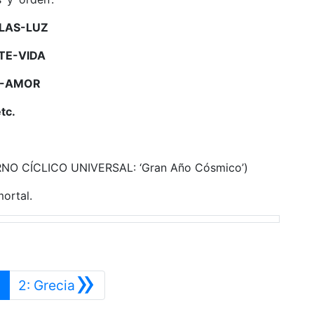
BLAS-LUZ
TE-VIDA
O-AMOR
tc.
ORNO CÍCLICO UNIVERSAL: ‘Gran Año Cósmico’)
ortal.
»
Siguiente
1
2: Grecia