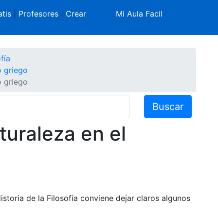
tis
|
Profesores
|
Crear
Mi Aula Facil
fía
o griego
o griego
Buscar
turaleza en el
toria de la Filosofía conviene dejar claros algunos