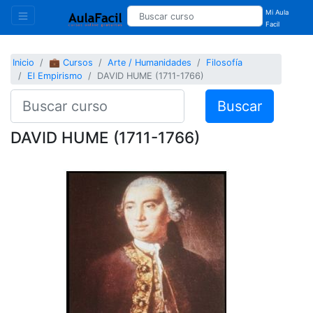
Mi Aula
Facil
Inicio
💼 Cursos
Arte / Humanidades
Filosofía
El Empirismo
DAVID HUME (1711-1766)
Buscar
DAVID HUME (1711-1766)