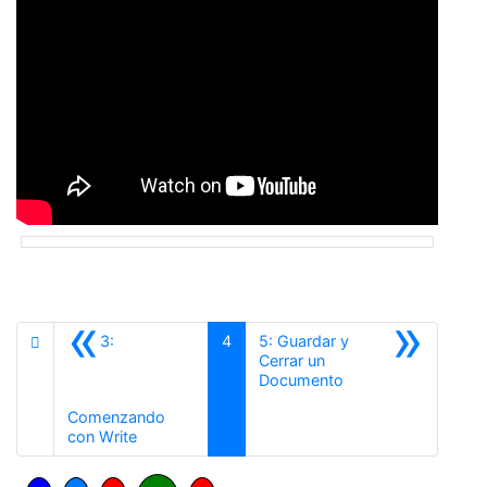
«
»
3:
4
5: Guardar y
Cerrar un
Siguiente
Documento
Comenzando
Anterior
con Write