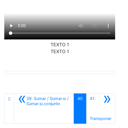
TEXTO 1
TEXTO 1
«
»
39: Sumar / Sumar.si /
40
41:
Anterior
Sumar.si.conjunto
Siguient
Transponer