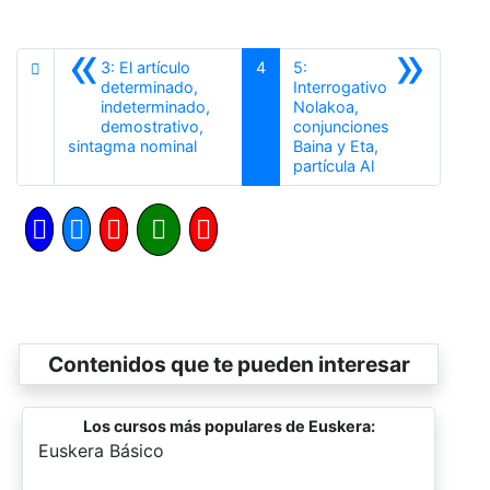
«
»
3: El artículo
4
5:
determinado,
Interrogativo
indeterminado,
Nolakoa,
demostrativo,
conjunciones
Anterior
sintagma nominal
Baina y Eta,
Siguiente
partícula Al
Contenidos que te pueden interesar
Los cursos más populares de Euskera:
-
Euskera Básico