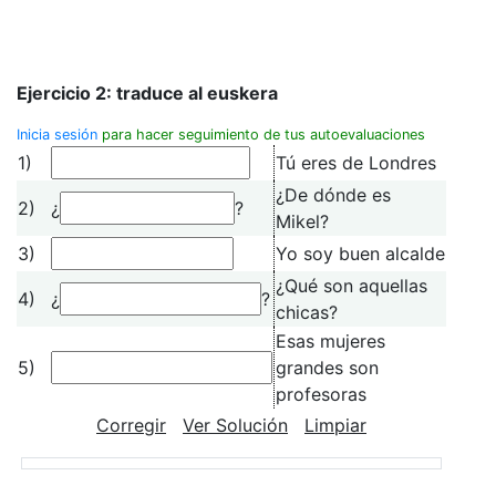
Ejercicio 2: traduce al
euskera
Inicia sesión
para hacer seguimiento de tus autoevaluaciones
1)
Tú eres de Londres
¿De dónde es
2)
¿
?
Mikel?
3)
Yo soy buen alcalde
¿Qué son aquellas
4)
¿
?
chicas?
Esas mujeres
5)
grandes son
profesoras
Corregir
Ver Solución
Limpiar