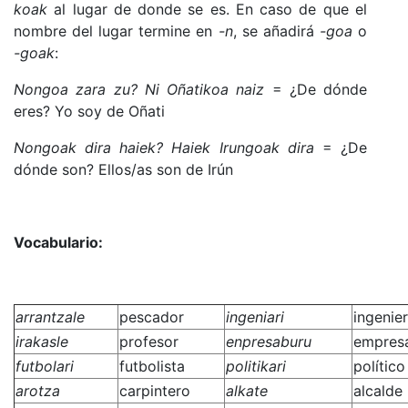
koak
al lugar de donde se es. En caso de que el
nombre del lugar termine en
-n
, se añadirá
-goa
o
-goak
:
Nongoa
zara
zu
? Ni Oñatikoa naiz
= ¿De dónde
eres? Yo soy de Oñati
Nongoak
dira
haiek
? Haiek Irungoak dira
= ¿De
dónde son? Ellos/as son de Irún
Vocabulario:
arrantzale
pescador
ingeniari
ingenie
irakasle
profesor
enpresaburu
empresa
futbolari
futbolista
politikari
político
arotza
carpintero
alkate
alcalde