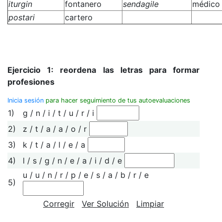
iturgin
fontanero
sendagile
médico
postari
cartero
Ejercicio 1: reordena las letras para formar
profesiones
Inicia sesión
para hacer seguimiento de tus autoevaluaciones
1)
g / n / i / t / u / r / i
2)
z / t / a / a / o / r
3)
k / t / a / l / e / a
4)
l / s / g / n / e / a / i / d / e
u / u / n / r / p / e / s / a / b / r / e
5)
Corregir
Ver Solución
Limpiar