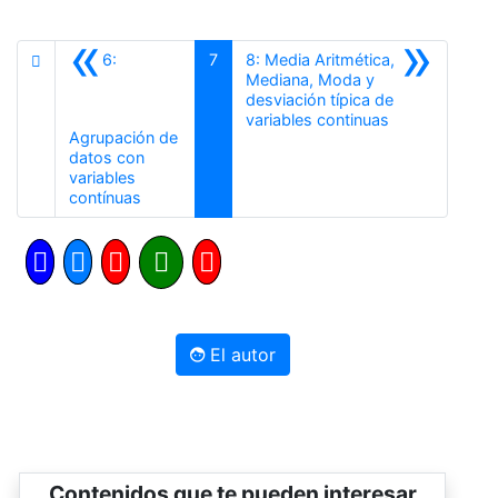
«
»
6:
7
8: Media Aritmética,
Mediana, Moda y
desviación típica de
Siguiente
variables continuas
Agrupación de
datos con
variables
Anterior
contínuas
El autor
Contenidos que te pueden interesar