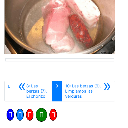
«
»
8: Las
9
10: Las berzas (9).
berzas (7).
Limpiamos las
Anterior
Siguiente
El chorizo
verduras