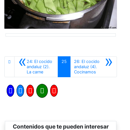
«
»
24: El cocido
25
26: El cocido
andaluz (2).
andaluz (4).
Anterior
Siguiente
La carne
Cocinamos
Contenidos que te pueden interesar