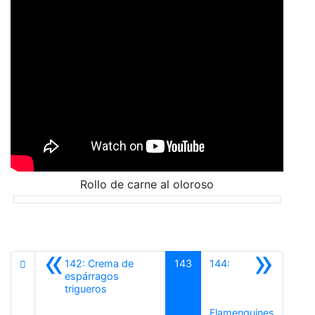
Rollo de carne al oloroso
«
»
142: Crema de
143
144:
espárragos
Anterior
trigueros
Siguient
Flamenquines