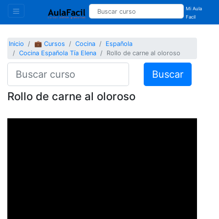
Mi Aula
Facil
Inicio
💼 Cursos
Cocina
Española
Cocina Española Tía Elena
Rollo de carne al oloroso
Buscar
Rollo de carne al oloroso