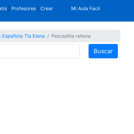
tis
|
Profesores
|
Crear
Mi Aula Facil
 Española Tía Elena
Pescadilla rellena
Buscar