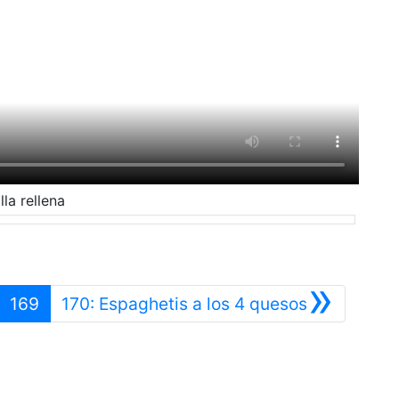
lla rellena
»
nterior
Siguiente
169
170: Espaghetis a los 4 quesos