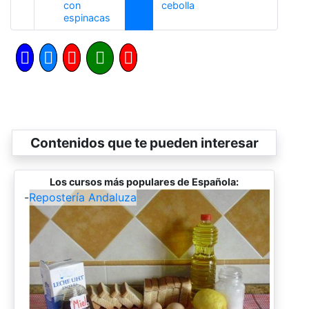
Siguiente
con
cebolla
Anterior
espinacas
Contenidos que te pueden interesar
Los cursos más populares de Española:
-
Repostería Andaluza