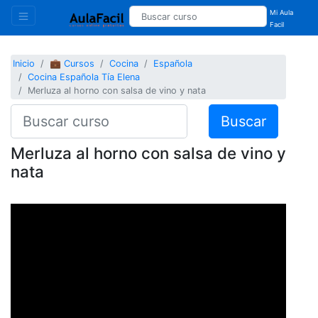
Mi Aula
Facil
Inicio
💼 Cursos
Cocina
Española
Cocina Española Tía Elena
Merluza al horno con salsa de vino y nata
Buscar
Merluza al horno con salsa de vino y
nata