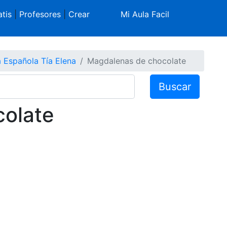
tis
|
Profesores
|
Crear
Mi Aula Facil
 Española Tía Elena
Magdalenas de chocolate
Buscar
olate