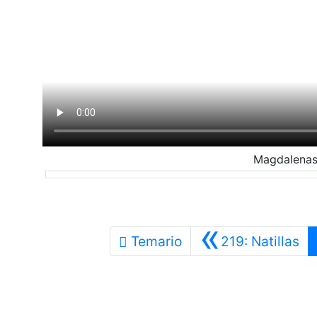
Magdalenas
«
An
Temario
219: Natillas