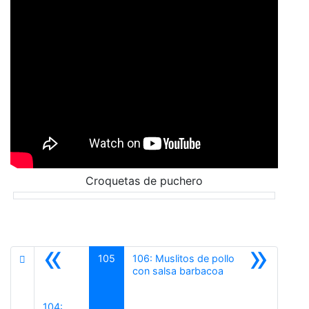
Croquetas de puchero
«
»
105
106: Muslitos de pollo
Siguiente
con salsa barbacoa
104: