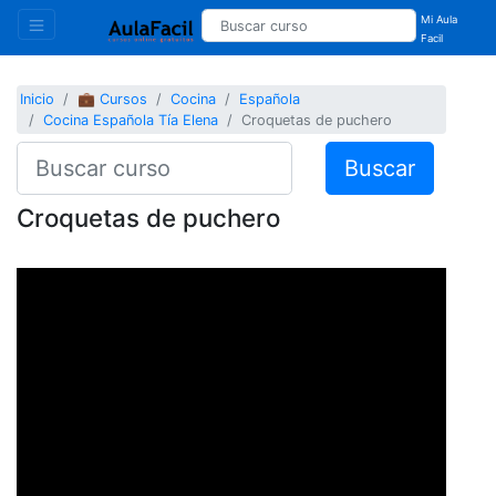
Mi Aula
Facil
Inicio
💼 Cursos
Cocina
Española
Cocina Española Tía Elena
Croquetas de puchero
Buscar
Croquetas de puchero