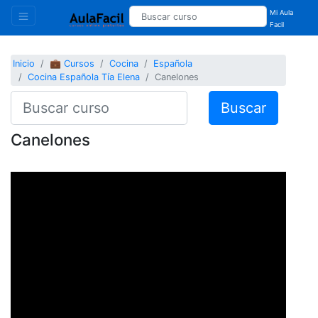
Mi Aula
Facil
Inicio
💼 Cursos
Cocina
Española
Cocina Española Tía Elena
Canelones
Buscar
Canelones