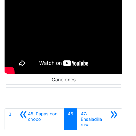
Canelones
«
»
45: Papas con
46
47:
Anterior
choco
Ensaladilla
Siguiente
rusa