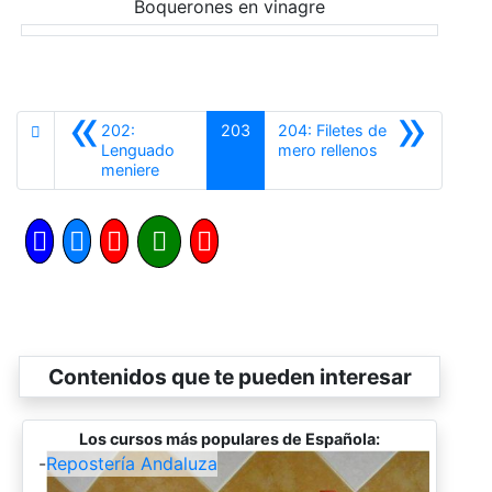
Boquerones en vinagre
«
»
202:
203
204: Filetes de
Siguiente
Lenguado
mero rellenos
Anterior
meniere
Contenidos que te pueden interesar
Los cursos más populares de Española:
-
Repostería Andaluza