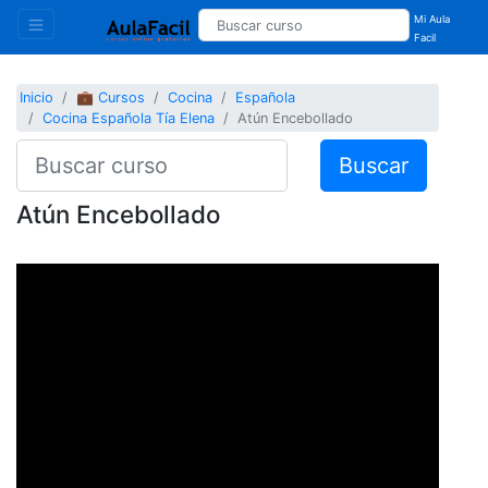
Mi Aula
Facil
Inicio
💼 Cursos
Cocina
Española
Cocina Española Tía Elena
Atún Encebollado
Buscar
Atún Encebollado