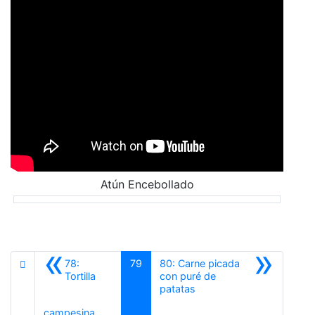
Atún Encebollado
«
»
78:
79
80: Carne picada
Tortilla
con puré de
Siguiente
patatas
Anterior
campesina