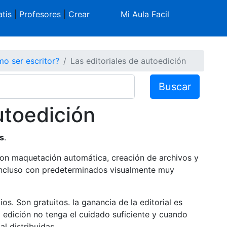
tis
|
Profesores
|
Crear
Mi Aula Facil
o ser escritor?
Las editoriales de autoedición
Buscar
utoedición
s
.
con maquetación automática, creación de archivos y
incluso con predeterminados visualmente muy
ios. Son gratuitos. la ganancia de la editorial es
a edición no tenga el cuidado suficiente y cuando
mal distribuidas.