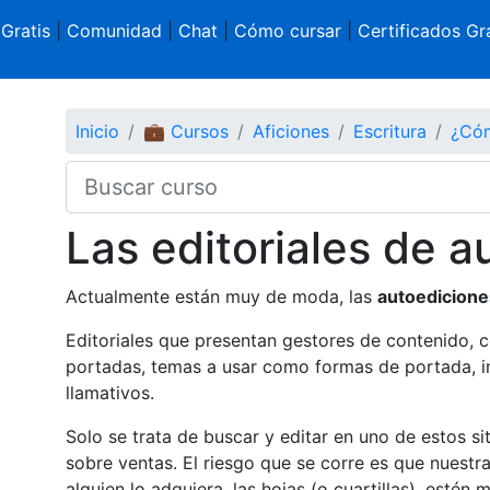
 Gratis
|
Comunidad
|
Chat
|
Cómo cursar
|
Certificados Gra
Inicio
💼 Cursos
Aficiones
Escritura
¿Cóm
Las editoriales de a
Actualmente están muy de moda, las
autoedicione
Editoriales que presentan gestores de contenido, 
portadas, temas a usar como formas de portada, 
llamativos.
Solo se trata de buscar y editar en uno de estos sit
sobre ventas. El riesgo que se corre es que nuestr
alguien lo adquiera, las hojas (o cuartillas), estén 