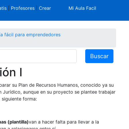
tis
|
Profesores
|
Crear
Mi Aula Facil
a fácil para emprendedores
Buscar
ión I
eparar su Plan de Recursos Humanos, conocido ya su
n Jurídico, aunque en su proyecto se plantee trabajar
 siguiente forma:
as (plantilla)
van a hacer falta para llevar a la
n a relacionarse entre sí.