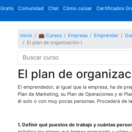
 Gratis
|
Comunidad
|
Chat
|
Cómo cursar
|
Certificados Gra
Inicio
💼 Cursos
Empresa
Emprender
Guí
El plan de organización I
El plan de organizac
El emprendedor, al igual que la empresa, ha de pr
Plan de Marketing, su Plan de Operaciones y el Pla
él solo o con muy pocas personas. Procederá de la
1. Definir qué puestos de trabajo y cuántas person
práctica los planes que hemos preparado y cómo va