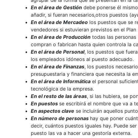
En el área de Gestión
debe ponerse él mismo s
añadir, si fueran necesarios,otros puestos (ay
En el área de Mercadeo
los puestos que se r
vendedores si estuvieran previstos en el Pla
En el área de Producción
todas las personas 
compran o fabrican hasta quien controla la ca
En el área de Personal
, los puestos que fuer
los empleados idóneos al puesto adecuado.
En el área de Finanzas
, los puestos necesario
presupuestaria y financiera que necesita la e
En el área de Informática
el personal suficie
tecnológica de la empresa.
En el resto de las áreas
, si las hubiera, se p
En puestos
se escribirá el nombre que va a te
En aspectos clave
se incluirán aquellos punt
En número de personas
hay que poner cuánt
decir, cuántos puestos iguales hay. Puede ser
puesto las va a hacer una gestoría externa.