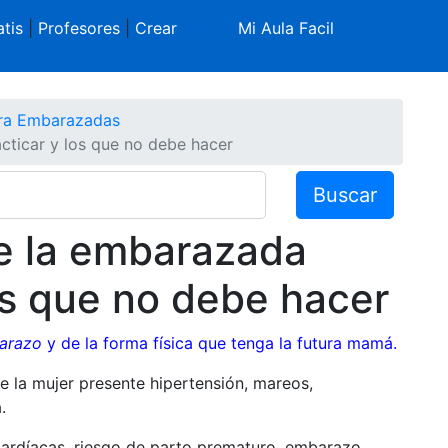
tis
|
Profesores
|
Crear
Mi Aula Facil
ra Embarazadas
cticar y los que no debe hacer
Buscar
ue la embarazada
os que no debe hacer
arazo
y de la forma física que tenga la futura mamá.
ue la mujer presente hipertensión, mareos,
a.
ardíacas, riesgo de parto prematuro, embarazo