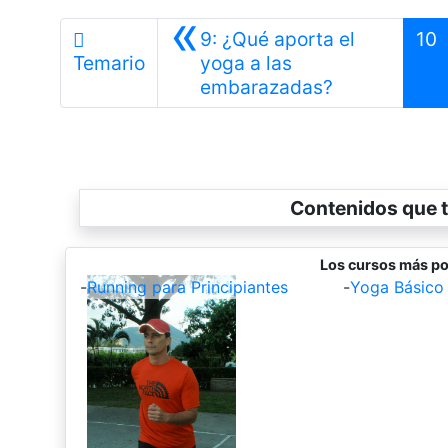
«
9: ¿Qué aporta el
10
Temario
yoga a las
Anterior
embarazadas?
Contenidos que t
Los cursos más po
-
Running para Principiantes
-
Yoga Básico