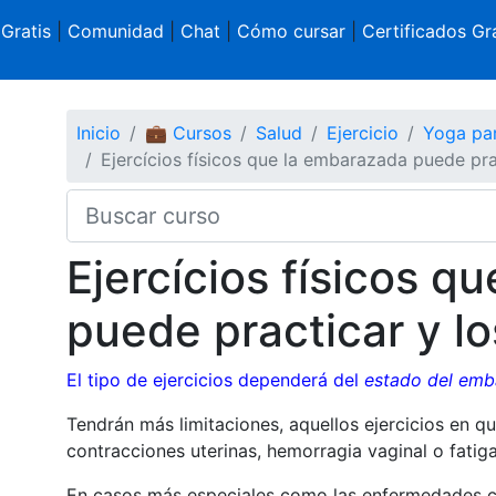
 Gratis
|
Comunidad
|
Chat
|
Cómo cursar
|
Certificados Gra
Inicio
💼 Cursos
Salud
Ejercicio
Yoga pa
Ejercícios físicos que la embarazada puede pra
Ejercícios físicos q
puede practicar y l
El tipo de ejercicios dependerá del
estado del emb
Tendrán más limitaciones, aquellos ejercicios en q
contracciones uterinas, hemorragia vaginal o fatig
En casos más especiales como las enfermedades c