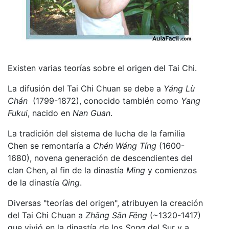
Existen varias teorías sobre el origen del Tai Chi.
La difusión del Tai Chi Chuan se debe a
Yáng Lù
Chán
(1799-1872), conocido también como
Yang
Fukui
, nacido en
Nan Guan
.
La tradición del sistema de lucha de la familia
Chen se remontaría a
Chén Wáng Tíng
(1600-
1680), novena generación de descendientes del
clan Chen, al fin de la dinastía
Ming
y comienzos
de la dinastía
Qing
.
Diversas "teorías del origen", atribuyen la creación
del Tai Chi Chuan a
Zhäng Sän Fëng
(~1320-1417)
que vivió en la dinastía de los
Song
del Sur y a