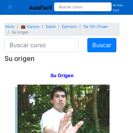
Mi Aula
Facil
Inicio
💼 Cursos
Salud
Ejercicio
Tai Chi Chuan
Su origen
Buscar
Su origen
Su Origen