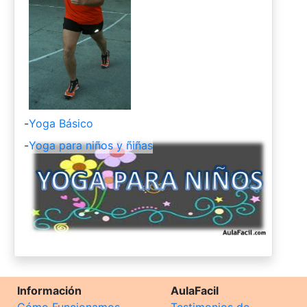
-
Yoga Básico
-
Yoga para niños y ñiñas
Información
AulaFacil