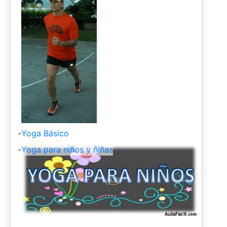
-
Yoga Básico
-
Yoga para niños y ñiñas