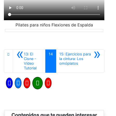
Pilates para niños Flexiones de Espalda
«
»
13: El
14
15: Ejercicios para
Cisne -
la cintura: Los
Siguiente
Vídeo
omóplatos
Anterior
Tutorial
Contenidos que te pueden interesar