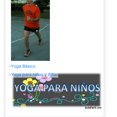
-
Yoga Básico
-
Yoga para niños y ñiñas