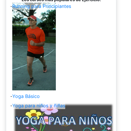
-
Running para Principiantes
-
Yoga Básico
-
Yoga para niños y ñiñas