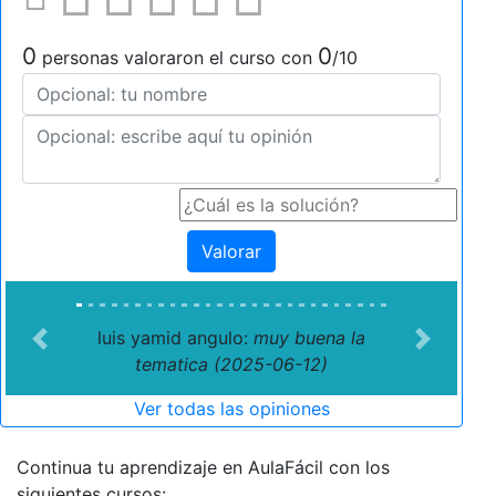
0
0
personas valoraron el curso con
/10
Valorar
luis yamid angulo:
muy buena la
Previous
Next
tematica (2025-06-12)
Ver todas las opiniones
Continua tu aprendizaje en AulaFácil con los
siguientes cursos: