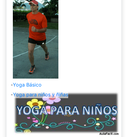
-
Yoga Básico
-
Yoga para niños y ñiñas