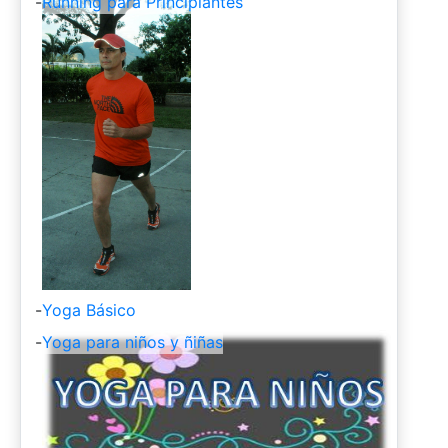
-
Running para Principiantes
-
Yoga Básico
-
Yoga para niños y ñiñas