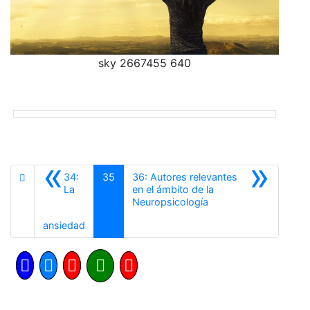
sky 2667455 640
«
»
34:
35
36: Autores relevantes
La
en el ámbito de la
Siguiente
Neuropsicología
Anterior
ansiedad