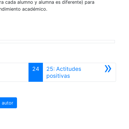
para cada alumno y alumna es diferente) para
rendimiento académico.
»
24
25: Actitudes
Siguiente
positivas
 autor