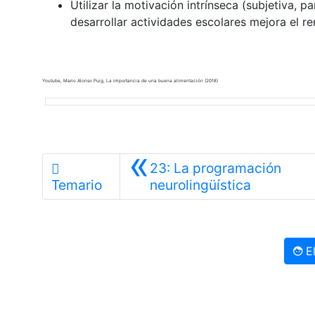
Utilizar la motivación intrínseca (subjetiva, 
desarrollar actividades escolares mejora el 
Youtube, Mario Alonso Puig, La importancia de una buena alimentación (2018)
«
23: La programación
Anterior
Temario
neurolingüística
El